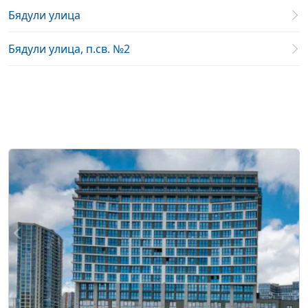
Бядули улица
Бядули улица, п.св. №2