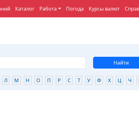
аний
Каталог
Работа
Погода
Курсы валют
Спра
Найти
Л
М
Н
О
П
Р
С
Т
У
Ф
Х
Ц
Ч