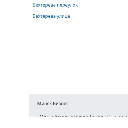
Бехтерева переулок
Бехтерева улица
Минск Бизнес
«Минск Бизнес» (minsk.business) – сп
Минской области.