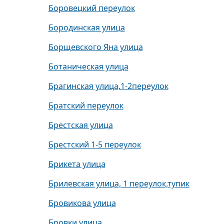
Боровецкий переулок
Бородинская улица
Борщевского Яна улица
Ботаническая улица
Брагинская улица,1-2переулок
Братский переулок
Брестская улица
Брестский 1-5 переулок
Брикета улица
Брилевская улица, 1 переулок,тупик
Бровикова улица
Бровки улица