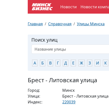
Новости
Новости комп
По отраслям
Достопримечательности
Поезда
Главная
Справочная
Улицы Минска
По профессиям
Карта Минска
Электрички
Поиск улиц
Возле метро
Почтовые индексы
Схема метро
Улицы Минска
Пробки на дорогах
А
Б
В
Г
Д
Е
Ж
З
И
К
Производственный календарь
Самолеты
Брест - Литовская улица
Документы для ЗАГСа
Город:
Минск
Улица:
Брест - Литовская улица
Индекс:
220039