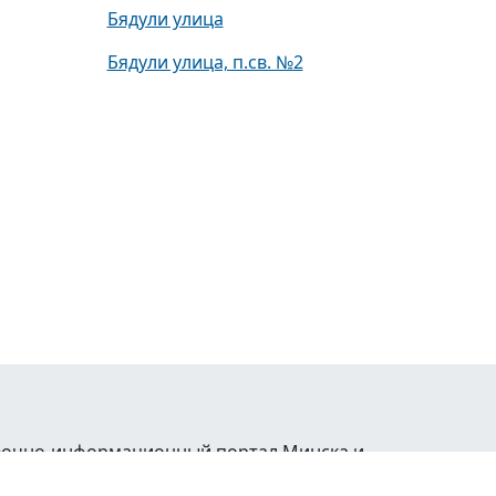
Бядули улица
Бядули улица, п.св. №2
равочно-информационный портал Минска и