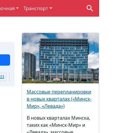
вочная
Транспорт
Ш
Щ
Ю
Я
Массовые перепланировки
в новых кварталах («Минск-
Мир», «Левада»)
В новых кварталах Минска,
таких как «Минск-Мир» и
«Левада», массовые