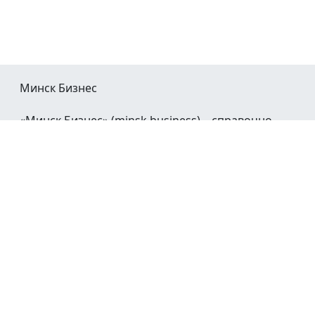
Минск Бизнес
«Минск Бизнес» (minsk.business) – справочно-
информационный портал Минска и Минской
области.
При воспроизведении материалов открытая
гиперссылка на
Minsk.Business
обязательна.
Мы в социальных сетях:
©2023 - 2026
О проекте
Реклама в Минске
Контакты