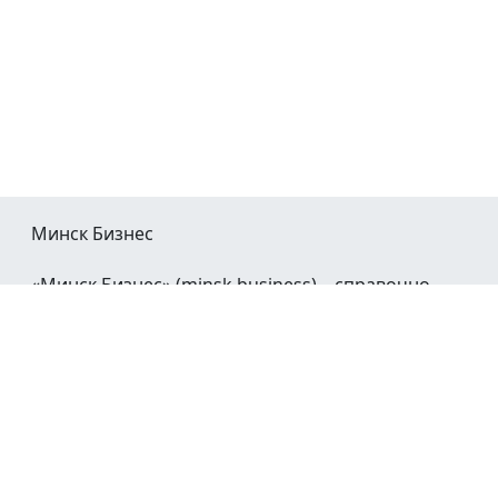
Минск Бизнес
«Минск Бизнес» (minsk.business) – справочно-
информационный портал Минска и Минской
области.
При воспроизведении материалов открытая
гиперссылка на
Minsk.Business
обязательна.
Мы в социальных сетях: