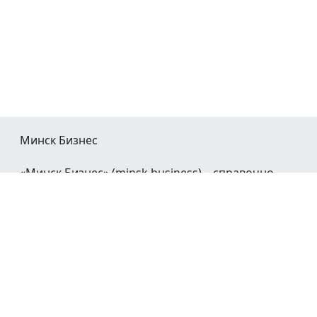
Минск Бизнес
«Минск Бизнес» (minsk.business) – справочно-
информационный портал Минска и Минской
области.
При воспроизведении материалов открытая
гиперссылка на
Minsk.Business
обязательна.
Мы в социальных сетях: