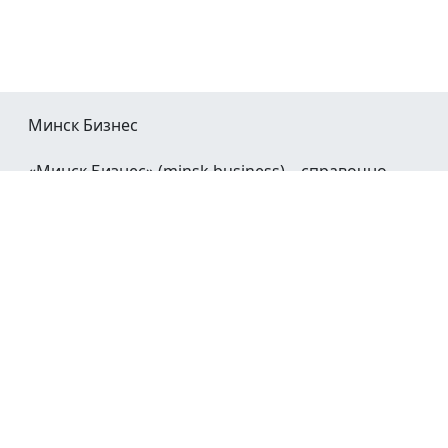
Минск Бизнес
«Минск Бизнес» (minsk.business) – справочно-
информационный портал Минска и Минской
области.
При воспроизведении материалов открытая
гиперссылка на
Minsk.Business
обязательна.
Мы в социальных сетях:
©2023 - 2026
О проекте
Реклама в Минске
Контакты