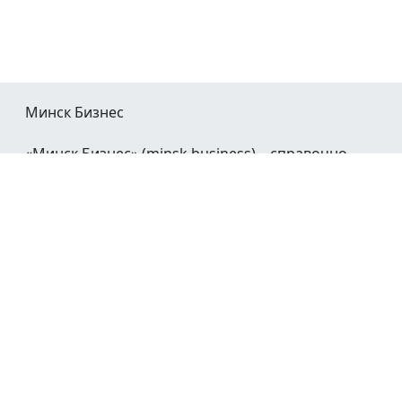
Минск Бизнес
«Минск Бизнес» (minsk.business) – справочно-
информационный портал Минска и Минской
области.
При воспроизведении материалов открытая
гиперссылка на
Minsk.Business
обязательна.
Мы в социальных сетях:
©2023 - 2026
О проекте
Реклама в Минске
Контакты