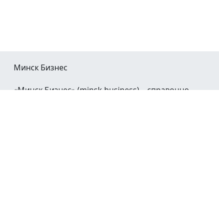
Минск Бизнес
«Минск Бизнес» (minsk.business) – справочно-
информационный портал Минска и Минской
области.
При воспроизведении материалов открытая
гиперссылка на
Minsk.Business
обязательна.
Мы в социальных сетях:
©2023 - 2026
О проекте
Реклама в Минске
Контакты