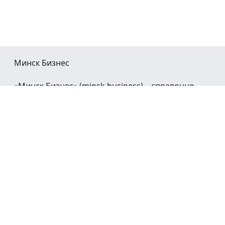
Минск Бизнес
«Минск Бизнес» (minsk.business) – справочно-
информационный портал Минска и Минской
области.
При воспроизведении материалов открытая
гиперссылка на
Minsk.Business
обязательна.
Мы в социальных сетях:
©2023 - 2026
О проекте
Реклама в Минске
Контакты