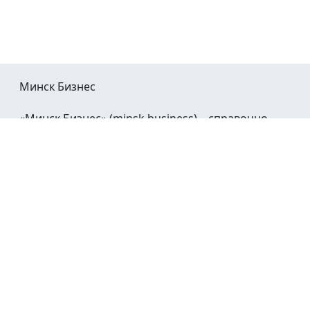
Минск Бизнес
«Минск Бизнес» (minsk.business) – справочно-
информационный портал Минска и Минской
области.
При воспроизведении материалов открытая
гиперссылка на
Minsk.Business
обязательна.
Мы в социальных сетях:
©2023 - 2026
О проекте
Реклама в Минске
Контакты