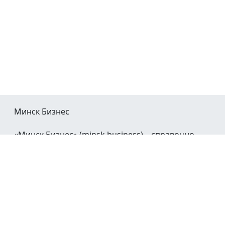
Минск Бизнес
«Минск Бизнес» (minsk.business) – справочно-
информационный портал Минска и Минской
области.
При воспроизведении материалов открытая
гиперссылка на
Minsk.Business
обязательна.
Мы в социальных сетях: